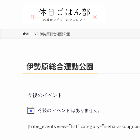
ホーム
伊勢原総合運動公園
伊勢原総合運動公園
今後のイベント
今後の イベント はありません。
N
o
[tribe_events view=”list” category=”isehara-sougou
t
i